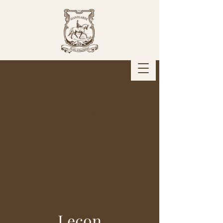
ÉCOLE ÉQUESTRE
"AVANTGARDE"
"Galoper vers l'Excellence"
Leçon